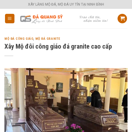
Skip
XÂY LĂNG MỘ ĐÁ, MỘ ĐÁ UY TÍN TẠI NINH BÌNH
to
content
MỘ ĐÁ CÔNG GIÁO
,
MỘ ĐÁ GRANITE
Xây Mộ đôi công giáo đá granite cao cấp