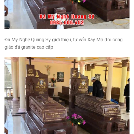
Đá Mỹ Nghệ Quang Sỹ giới thiệu, tư vấn
Xây Mộ đôi công
giáo đá granite cao cấp