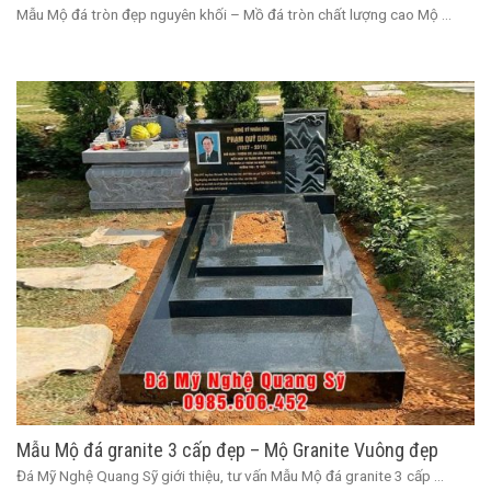
Mẫu Mộ đá tròn đẹp nguyên khối – Mồ đá tròn chất lượng cao Mộ ...
Mẫu Mộ đá granite 3 cấp đẹp – Mộ Granite Vuông đẹp
Đá Mỹ Nghệ Quang Sỹ giới thiệu, tư vấn Mẫu Mộ đá granite 3 cấp ...