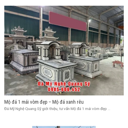
Mộ đá 1 mái vòm đẹp – Mộ đá xanh rêu
Đá Mỹ Nghệ Quang Sỹ giới thiệu, tư vấn Mộ đá 1 mái vòm đẹp ...