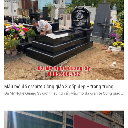
Mẫu mộ đá granite Công giáo 3 cấp đẹp – trang trọng
Đá Mỹ Nghệ Quang Sỹ giới thiệu, tư vấn Mẫu mộ đá granite Công giáo ...