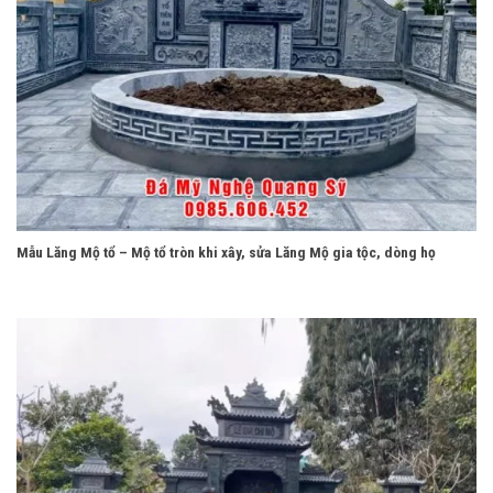
Mẫu Lăng Mộ tổ – Mộ tổ tròn khi xây, sửa Lăng Mộ gia tộc, dòng họ