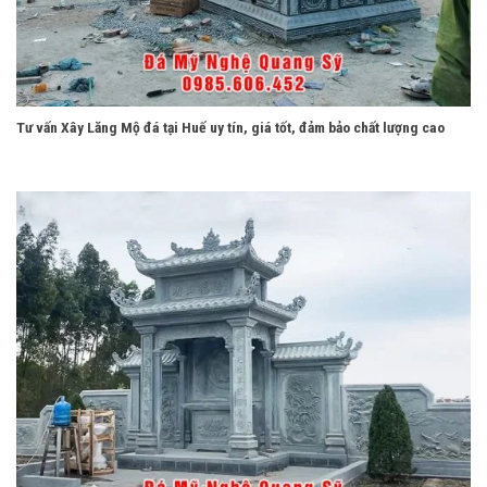
Tư vấn Xây Lăng Mộ đá tại Huế uy tín, giá tốt, đảm bảo chất lượng cao