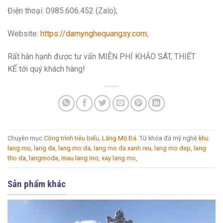
Điện thoại: 0985.606.452 (Zalo);
Website:
https://damynghequangsy.com
;
Rất hân hạnh được tư vấn MIỄN PHÍ KHẢO SÁT, THIẾT
KẾ tới quý khách hàng!
Chuyên mục
Công trình tiêu biểu
,
Lăng Mộ Đá
. Từ khóa đá mỹ nghệ
khu
lang mo
,
lang da
,
lang mo da
,
lang mo da xanh reu
,
lang mo dep
,
lang
tho da
,
langmoda
,
mau lang mo
,
xay lang mo
,
Sản phẩm khác