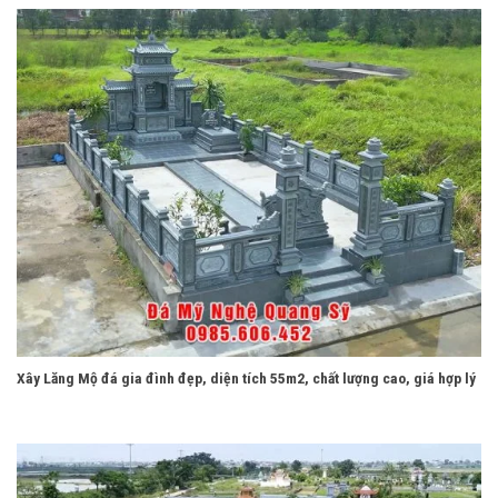
Xây Lăng Mộ đá gia đình đẹp, diện tích 55m2, chất lượng cao, giá hợp lý