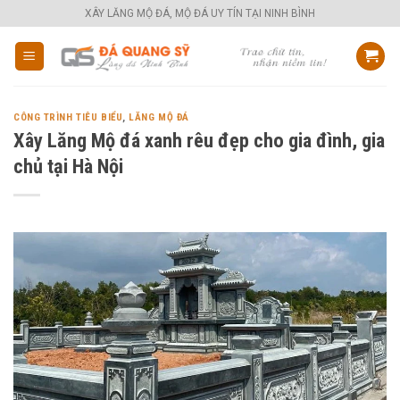
Skip
XÂY LĂNG MỘ ĐÁ, MỘ ĐÁ UY TÍN TẠI NINH BÌNH
to
content
CÔNG TRÌNH TIÊU BIỂU
,
LĂNG MỘ ĐÁ
Xây Lăng Mộ đá xanh rêu đẹp cho gia đình, gia
chủ tại Hà Nội