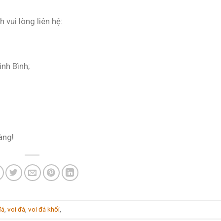
 vui lòng liên hệ:
inh Bình;
àng!
đá
,
voi đá
,
voi đá khối
,