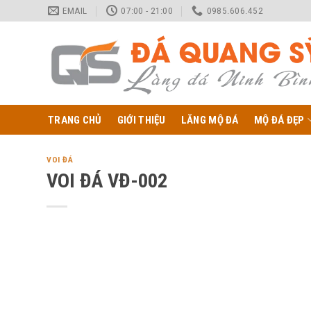
Skip
EMAIL
07:00 - 21:00
0985.606.452
to
content
TRANG CHỦ
GIỚI THIỆU
LĂNG MỘ ĐÁ
MỘ ĐÁ ĐẸP
VOI ĐÁ
VOI ĐÁ VĐ-002