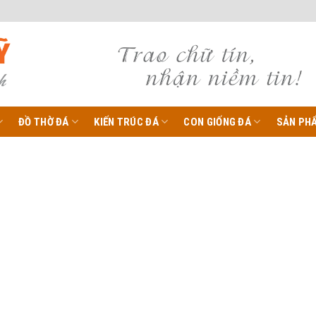
ĐỒ THỜ ĐÁ
KIẾN TRÚC ĐÁ
CON GIỐNG ĐÁ
SẢN PH