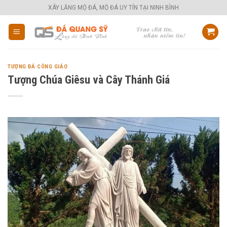
Skip
XÂY LĂNG MỘ ĐÁ, MỘ ĐÁ UY TÍN TẠI NINH BÌNH
to
content
TƯỢNG ĐÁ CÔNG GIÁO
Tượng Chúa Giêsu và Cây Thánh Giá