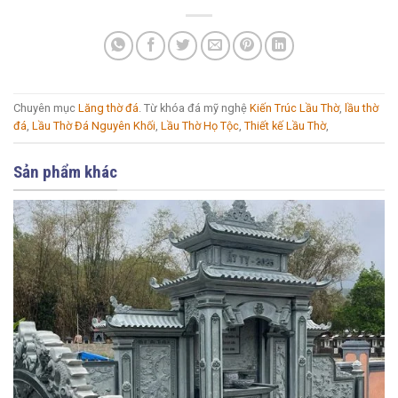
Chuyên mục
Lăng thờ đá
. Từ khóa đá mỹ nghệ
Kiến Trúc Lầu Thờ
,
lầu thờ
đá
,
Lầu Thờ Đá Nguyên Khối
,
Lầu Thờ Họ Tộc
,
Thiết kế Lầu Thờ
,
Sản phẩm khác