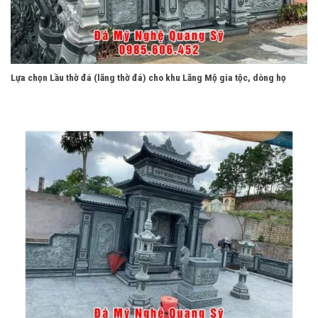
Lựa chọn Lầu thờ đá (lăng thờ đá) cho khu Lăng Mộ gia tộc, dòng họ