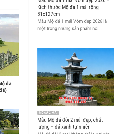
Mẫu Mộ đá 1 mái Vòm đẹp 2026 –
Kích thước Mộ đá 1 mái rộng
81x127cm
Mẫu Mộ đá 1 mái Vòm đẹp 2026 là
một trong những sản phẩm nổi ...
 Mộ đá
đá)
MỘ ĐÁ 2 MÁI
Mẫu Mộ đá đôi 2 mái đẹp, chất
lượng – đá xanh tự nhiên