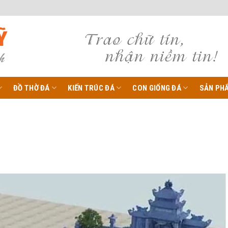
ĐỒ THỜ ĐÁ
KIẾN TRÚC ĐÁ
CON GIỐNG ĐÁ
SẢN PH