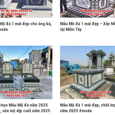
 Mộ đá 1 mái đẹp cho ông bà,
Mẫu Mồ đá 1 mái đẹp – Xây M
moda
tại Miền Tây
 chọn Mẫu Mộ đá năm 2025
Mẫu Mộ đá 1 mái đẹp, chất lư
ộ, sửa mộ dịp cuối năm 2025
năm 2025 #moda