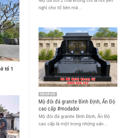
Mộ đá đôi 2 mái không chỉ là nơi yên
nghỉ cho tổ tiên mà ...
hờ tổ 1
MỘ ĐÁ ĐÔI
Mộ đôi đá granite Bình Định, Ấn Độ
cao cấp #modadoi
Mộ đôi đá granite Bình Định, Ấn Độ
cao cấp là một trong những sản ...