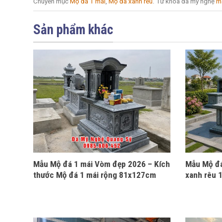
Chuyên mục
Mộ đá 1 mái
,
Mộ đá xanh rêu
. Từ khóa đá mỹ nghệ
m
Sản phẩm khác
Mẫu Mộ đá 1 mái Vòm đẹp 2026 – Kích
Mẫu Mộ đá
thước Mộ đá 1 mái rộng 81x127cm
xanh rêu 