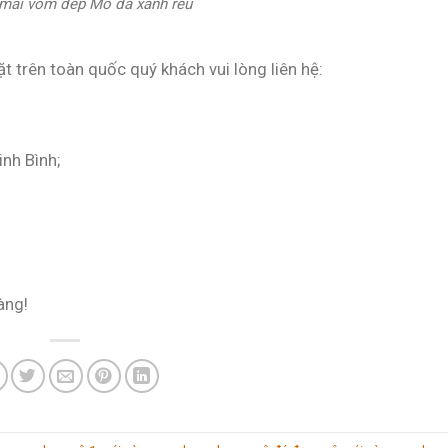
mai vom dep Mo da xanh reu
ặt trên toàn quốc quý khách vui lòng liên hệ:
inh Bình;
àng!