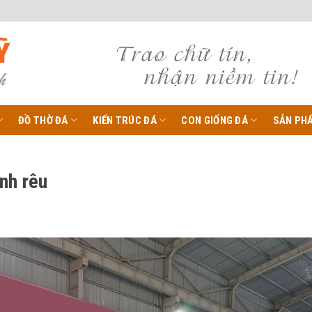
ĐỒ THỜ ĐÁ
KIẾN TRÚC ĐÁ
CON GIỐNG ĐÁ
SẢN PH
nh rêu