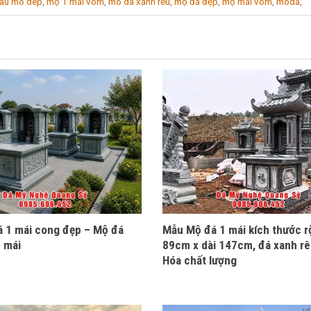
au mo dep
,
mộ 1 mái vòm
,
mo da xanh reu
,
mộ đá đẹp
,
mộ mái vòm
,
moda
,
 1 mái cong đẹp – Mộ đá
Mẫu Mộ đá 1 mái kích thước 
1 mái
89cm x dài 147cm, đá xanh r
Hóa chất lượng