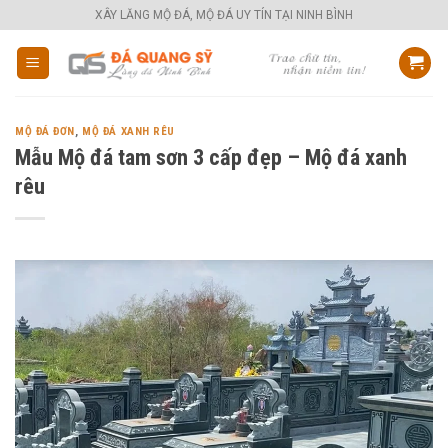
Skip
XÂY LĂNG MỘ ĐÁ, MỘ ĐÁ UY TÍN TẠI NINH BÌNH
to
content
MỘ ĐÁ ĐƠN
,
MỘ ĐÁ XANH RÊU
Mẫu Mộ đá tam sơn 3 cấp đẹp – Mộ đá xanh
rêu