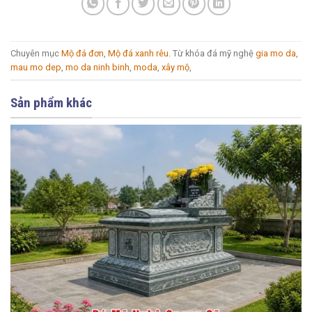
Chuyên mục
Mộ đá đơn
,
Mộ đá xanh rêu
. Từ khóa đá mỹ nghệ
gia mo da
,
mau mo dep
,
mo da ninh binh
,
moda
,
xây mộ
,
Sản phẩm khác