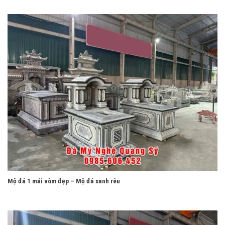
Mộ đá 1 mái vòm đẹp – Mộ đá xanh rêu