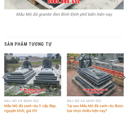
Mẫu Mộ đá granite đen Bình Định phổ biến hiện nay
SẢN PHẨM TƯƠNG TỰ
MẪU MỘ ĐÁ XANH RÊU
MẪU MỘ ĐÁ XANH RÊU
Mẫu Mộ đá xanh rêu 3 cấp đẹp,
Tại sao Mẫu Mộ đá xanh rêu được
nguyên khối, giá tốt
lựa chọn nhiều hiện nay?