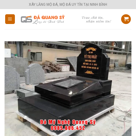
Skip
XÂY LĂNG MỘ ĐÁ, MỘ ĐÁ UY TÍN TẠI NINH BÌNH
to
content