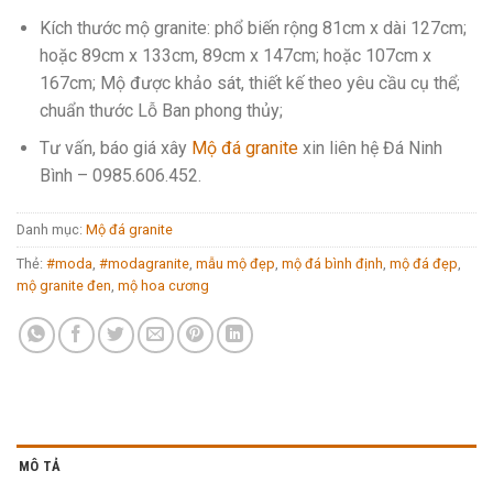
Kích thước mộ granite: phổ biến rộng 81cm x dài 127cm;
hoặc 89cm x 133cm, 89cm x 147cm; hoặc 107cm x
167cm; Mộ được khảo sát, thiết kế theo yêu cầu cụ thể;
chuẩn thước Lỗ Ban phong thủy;
Tư vấn, báo giá xây
Mộ đá granite
xin liên hệ Đá Ninh
Bình –
0985.606.452
.
Danh mục:
Mộ đá granite
Thẻ:
#moda
,
#modagranite
,
mẫu mộ đẹp
,
mộ đá bình định
,
mộ đá đẹp
,
mộ granite đen
,
mộ hoa cương
MÔ TẢ