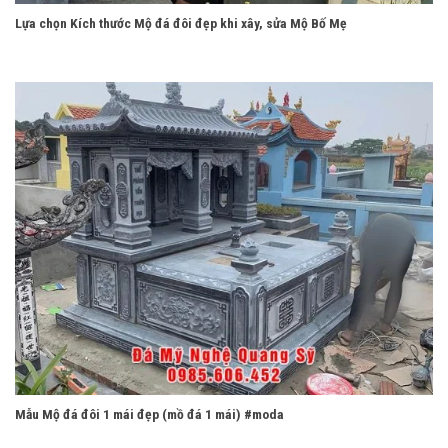
Lựa chọn Kích thước Mộ đá đôi đẹp khi xây, sửa Mộ Bố Mẹ
Mẫu Mộ đá đôi 1 mái đẹp (mồ đá 1 mái) #moda