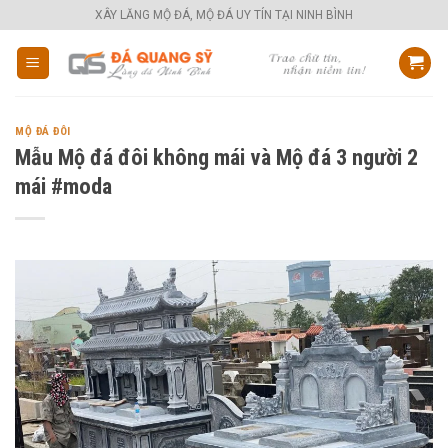
Skip
XÂY LĂNG MỘ ĐÁ, MỘ ĐÁ UY TÍN TẠI NINH BÌNH
to
content
MỘ ĐÁ ĐÔI
Mẫu Mộ đá đôi không mái và Mộ đá 3 người 2
mái #moda