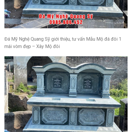
Đá Mỹ Nghệ Quang Sỹ giới thiệu, tư vấn
Mẫu Mộ đá đôi 1
mái vòm đẹp – Xây Mộ đôi