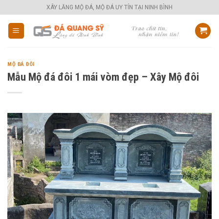
Skip
XÂY LĂNG MỘ ĐÁ, MỘ ĐÁ UY TÍN TẠI NINH BÌNH
to
content
MỘ ĐÁ ĐÔI
Mẫu Mộ đá đôi 1 mái vòm đẹp – Xây Mộ đôi