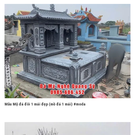
Mẫu Mộ đá đôi 1 mái đẹp (mồ đá 1 mái) #moda