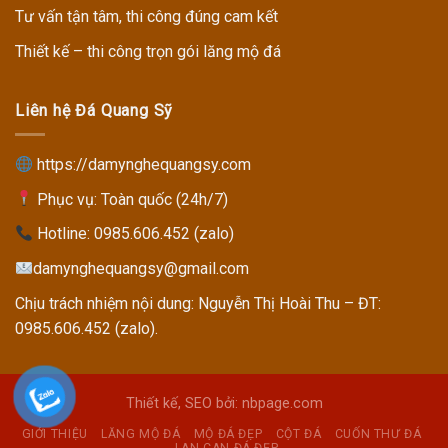
Tư vấn tận tâm, thi công đúng cam kết
Thiết kế – thi công trọn gói lăng mộ đá
Liên hệ Đá Quang Sỹ
https://damynghequangsy.com
Phục vụ: Toàn quốc (24h/7)
Hotline:
0985.606.452 (zalo)
damynghequangsy@gmail.com
Chịu trách nhiệm nội dung: Nguyễn Thị Hoài Thu – ĐT:
0985.606.452 (zalo).
Thiết kế, SEO bởi: nbpage.com
GIỚI THIỆU
LĂNG MỘ ĐÁ
MỘ ĐÁ ĐẸP
CỘT ĐÁ
CUỐN THƯ ĐÁ