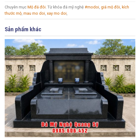
Chuyên mục
Mộ đá đôi
. Từ khóa đá mỹ nghệ
#modoi
,
giá mộ đôi
,
kích
thước mộ
,
mau mo doi
,
xay mo doi
,
Sản phẩm khác