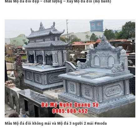
Mẫu Mộ đá đôi đẹp – chất lượng – Xây Mộ đá đôi (mộ bành)
Mẫu Mộ đá đôi không mái và Mộ đá 3 người 2 mái #moda