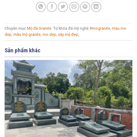
Chuyên mục
Mộ đá Granite
. Từ khóa đá mỹ nghệ
#mogranite
,
mau mo
dep
,
mẫu mộ granite
,
mo dep
,
xây mộ đẹp
,
Sản phẩm khác