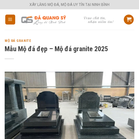
Skip
XÂY LĂNG MỘ ĐÁ, MỘ ĐÁ UY TÍN TẠI NINH BÌNH
to
content
MỘ ĐÁ GRANITE
Mẫu Mộ đá đẹp – Mộ đá granite 2025