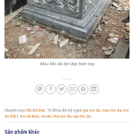
Mau Mo da doi dep hien nay
Chuyên mục
Mộ Đá Đẹp
. Từ khóa đá mỹ nghệ
gia mo da
,
mau mo da
,
mo
da 2021
,
mo da khoi
,
moda
,
nha mo da
,
xay mo da
,
Sản phẩm khác