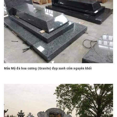
Mẫu Mộ đá hoa cương (Granite) đẹp xanh cốm nguyên khối