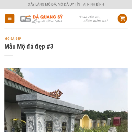
Skip
XÂY LĂNG MỘ ĐÁ, MỘ ĐÁ UY TÍN TẠI NINH BÌNH
to
content
MỘ ĐÁ ĐẸP
Mẫu Mộ đá đẹp #3