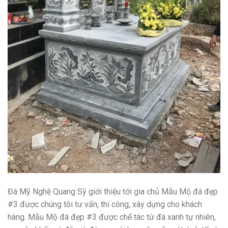
Đá Mỹ Nghệ Quang Sỹ giới thiệu tới gia chủ Mẫu Mộ đá đẹp
#3 được chúng tôi tư vấn, thi công, xây dựng cho khách
hàng. Mẫu Mộ đá đẹp #3 được chế tác từ đá xanh tự nhiên,