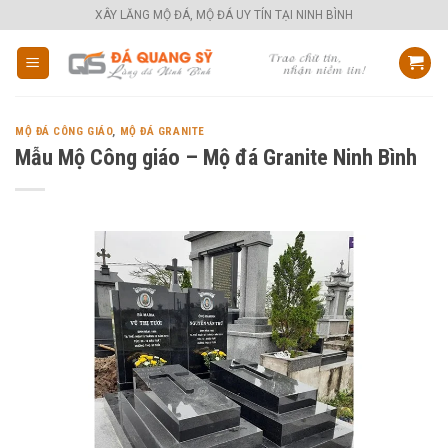
Skip
XÂY LĂNG MỘ ĐÁ, MỘ ĐÁ UY TÍN TẠI NINH BÌNH
to
content
MỘ ĐÁ CÔNG GIÁO
,
MỘ ĐÁ GRANITE
Mẫu Mộ Công giáo – Mộ đá Granite Ninh Bình