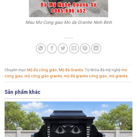
Mau Mo Cong giao Mo da Granite Ninh Binh
Chuyên mục
Mộ đá công giáo
,
Mộ đá Granite
. Từ khóa đá mỹ nghệ
mo
cong giao
,
mộ công giáo granite
,
mộ đá granite công giáo
,
mộ granite
,
Sản phẩm khác