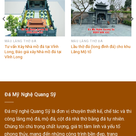
MẪU LĂNG THỜ ĐÁ
MẪU LĂNG THỜ ĐÁ
Tư vấn Xây Nhà mồ đá tại Vĩnh
Lầu thờ đá (long đình đá) cho khu
Long, Báo giá xây Nhà mồ đá tại
Lăng Mộ tổ
Vĩnh Long
Đá Mỹ Nghệ Quang Sỹ
Đá mỹ nghệ Quang Sỹ
là đơn vị chuyên thiết kế, chế tác và thi
công
lăng mộ đá, mộ đá, cột đá nhà thờ
bằng đá tự nhiên.
Chúng tôi chú trọng chất lượng, giá trị tâm linh và yếu tố
phong thủy, mang đến những công trình bền đẹp, trang