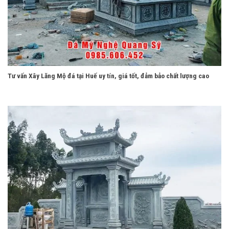
Tư vấn Xây Lăng Mộ đá tại Huế uy tín, giá tốt, đảm bảo chất lượng cao