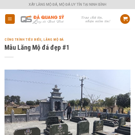
Skip
XÂY LĂNG MỘ ĐÁ, MỘ ĐÁ UY TÍN TẠI NINH BÌNH
to
content
CÔNG TRÌNH TIÊU BIỂU
,
LĂNG MỘ ĐÁ
Mẫu Lăng Mộ đá đẹp #1