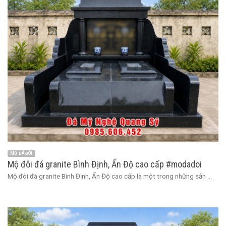
MỘ ĐÁ ĐÔI
Mộ đôi đá granite Bình Định, Ấn Độ cao cấp #modadoi
Mộ đôi đá granite Bình Định, Ấn Độ cao cấp là một trong những sản ...