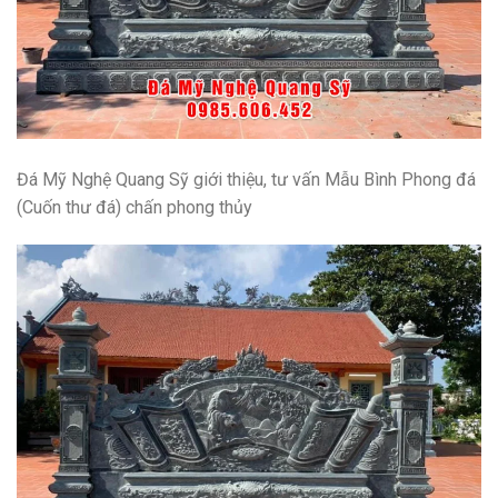
Đá Mỹ Nghệ Quang Sỹ giới thiệu, tư vấn
Mẫu Bình Phong đá
(Cuốn thư đá) chấn phong thủy