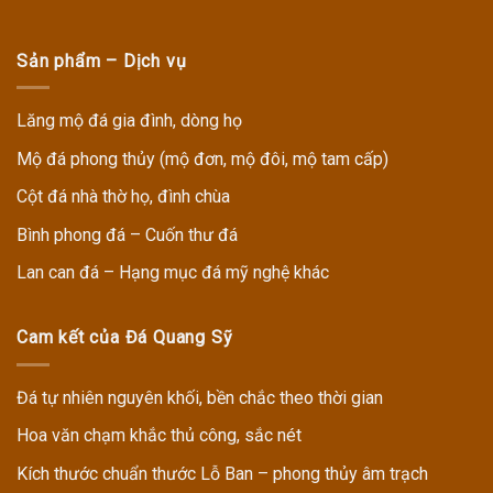
Sản phẩm – Dịch vụ
Lăng mộ đá gia đình, dòng họ
Mộ đá phong thủy (mộ đơn, mộ đôi, mộ tam cấp)
Cột đá nhà thờ họ, đình chùa
Bình phong đá – Cuốn thư đá
Lan can đá – Hạng mục đá mỹ nghệ khác
Cam kết của Đá Quang Sỹ
Đá tự nhiên nguyên khối, bền chắc theo thời gian
Hoa văn chạm khắc thủ công, sắc nét
Kích thước chuẩn thước Lỗ Ban – phong thủy âm trạch