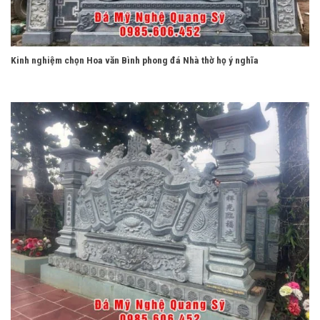
Kinh nghiệm chọn Hoa văn Bình phong đá Nhà thờ họ ý nghĩa