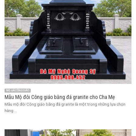
MỘ ĐÁ CÔNG GIÁO
Mẫu Mộ đôi Công giáo bằng đá granite cho Cha Mẹ
Mẫu mộ đôi Công giáo bằng đá granite là một trong những lựa chọn
hàng ...