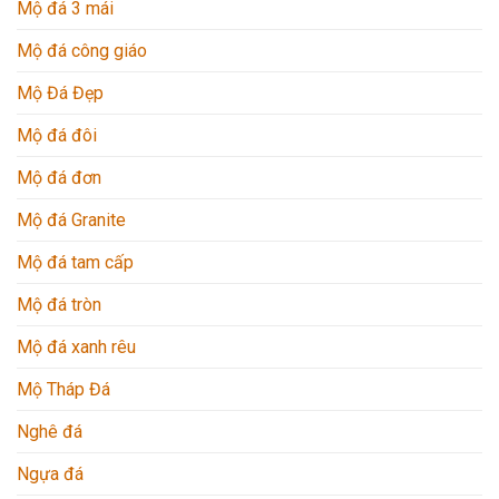
Mộ đá 3 mái
Mộ đá công giáo
Mộ Đá Đẹp
Mộ đá đôi
Mộ đá đơn
Mộ đá Granite
Mộ đá tam cấp
Mộ đá tròn
Mộ đá xanh rêu
Mộ Tháp Đá
Nghê đá
Ngựa đá