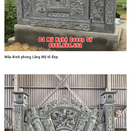
Mẫu Bình phong Lăng Mộ tổ đẹp