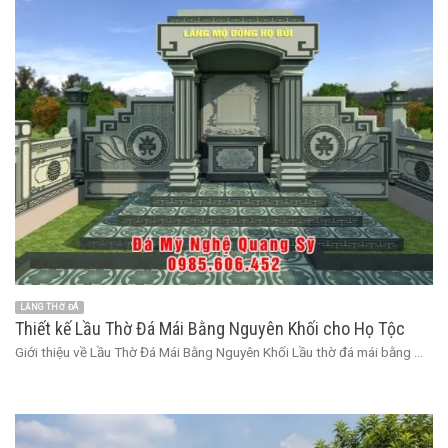
LĂNG THỜ ĐÁ
Thiết kế Lầu Thờ Đá Mái Bằng Nguyên Khối cho Họ Tộc
Giới thiệu về Lầu Thờ Đá Mái Bằng Nguyên Khối Lầu thờ đá mái bằng ...