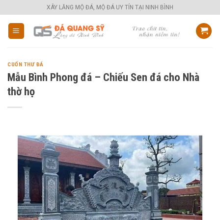
Skip
XÂY LĂNG MỘ ĐÁ, MỘ ĐÁ UY TÍN TẠI NINH BÌNH
to
content
CUỐN THƯ ĐÁ
Mẫu Bình Phong đá – Chiếu Sen đá cho Nhà
thờ họ