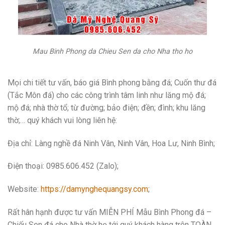
Mau Binh Phong da Chieu Sen da cho Nha tho ho
Mọi chi tiết tư vấn, báo giá Bình phong bằng đá; Cuốn thư đá
(Tắc Môn đá) cho các công trình tâm linh như lăng mộ đá;
mộ đá; nhà thờ tổ; từ đường; bảo điện; đền; đình; khu lăng
thờ;… quý khách vui lòng liên hệ:
Địa chỉ:
Làng nghề đá Ninh Vân, Ninh Vân, Hoa Lư, Ninh Bình;
Điện thoại:
0985.606.452 (Zalo);
Website:
https://damynghequangsy.com
;
Rất hân hạnh được tư vấn MIỄN PHÍ Mẫu Bình Phong đá –
Chiếu Sen đá cho Nhà thờ họ tới quý khách hàng trên TOÀN