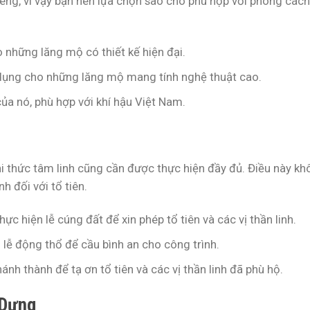
riêng, vì vậy bạn nên lựa chọn sao cho phù hợp với phong các
 những lăng mộ có thiết kế hiện đại.
dụng cho những lăng mộ mang tính nghệ thuật cao.
ủa nó, phù hợp với khí hậu Việt Nam.
i thức tâm linh cũng cần được thực hiện đầy đủ. Điều này kh
h đối với tổ tiên.
ực hiện lễ cúng đất để xin phép tổ tiên và các vị thần linh.
 lễ động thổ để cầu bình an cho công trình.
ánh thành để tạ ơn tổ tiên và các vị thần linh đã phù hộ.
 Dựng