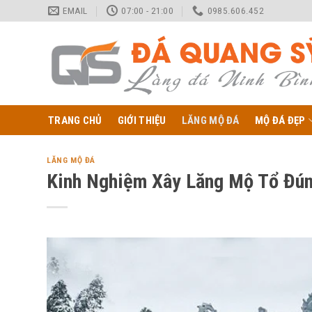
Skip
EMAIL
07:00 - 21:00
0985.606.452
to
content
TRANG CHỦ
GIỚI THIỆU
LĂNG MỘ ĐÁ
MỘ ĐÁ ĐẸP
LĂNG MỘ ĐÁ
Kinh Nghiệm Xây Lăng Mộ Tổ Đún