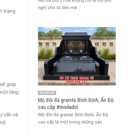
Mộ đá đôi 2 mái không chỉ là nơi yên
nghỉ cho tổ tiên mà ...
nh trạng
 sẽ giúp
 một lăng
MỘ ĐÁ ĐÔI
Mộ đôi đá granite Bình Định, Ấn Độ
cao cấp #modadoi
ư vấn và
Mộ đôi đá granite Bình Định, Ấn Độ
cao cấp là một trong những sản ...
 mộ