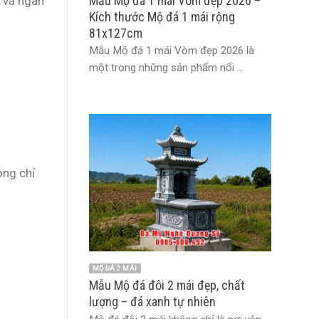
Mẫu Mộ đá 1 mái Vòm đẹp 2026 –
h và ngân
Kích thước Mộ đá 1 mái rộng
81x127cm
Mẫu Mộ đá 1 mái Vòm đẹp 2026 là
một trong những sản phẩm nổi ...
ông chỉ
MỘ ĐÁ 2 MÁI
Mẫu Mộ đá đôi 2 mái đẹp, chất
lượng – đá xanh tự nhiên