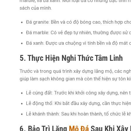
marble, và đá xanh. Mỗi loại đá có những đặc tính 
sách của mình.
Đá granite:
Bền và có độ bóng cao, thích hợp cho
Đá marble:
Có vẻ đẹp tự nhiên, thường được sử 
Đá xanh:
Được ưa chuộng vì tính bền và độ mát c
5. Thực Hiện Nghi Thức Tâm Linh
Trước và trong quá trình xây dựng lăng mộ, các ngh
giúp làm sạch không gian mà còn thể hiện sự tôn kín
Lễ cúng đất:
Trước khi khởi công xây dựng, nên th
Lễ động thổ:
Khi bắt đầu xây dựng, cần thực hiện
Lễ khánh thành:
Sau khi hoàn thành, tổ chức lễ kh
6. Bảo Trì Lăng
Mộ Đá
Sau Khi Xây