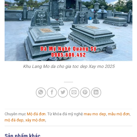
Khu Lang Mo da cho gia toc dep Xay mo 2025
Chuyên mục
Mộ đá đơn
. Từ khóa đá mỹ nghệ
mau mo dep
,
mẫu mộ đơn
,
mộ đá đẹp
,
xây mộ đơn
,
Sản phẩm khác