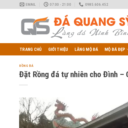
Skip
EMAIL
07:00 - 21:00
0985.606.452
to
content
TRANG CHỦ
GIỚI THIỆU
LĂNG MỘ ĐÁ
MỘ ĐÁ ĐẸP
RỒNG ĐÁ
Đặt Rồng đá tự nhiên cho Đình –