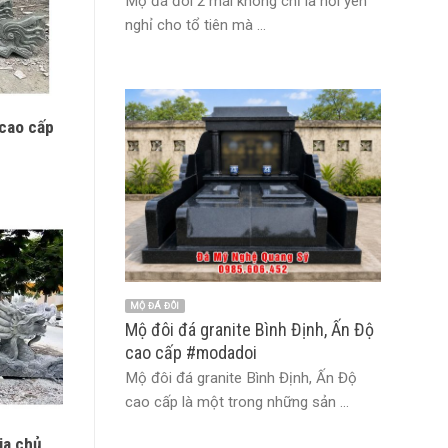
Mộ đá đôi 2 mái không chỉ là nơi yên
nghỉ cho tổ tiên mà ...
cao cấp
MỘ ĐÁ ĐÔI
Mộ đôi đá granite Bình Định, Ấn Độ
cao cấp #modadoi
Mộ đôi đá granite Bình Định, Ấn Độ
cao cấp là một trong những sản ...
ia chủ