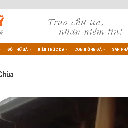
ĐỒ THỜ ĐÁ
KIẾN TRÚC ĐÁ
CON GIỐNG ĐÁ
SẢN PH
 Chùa